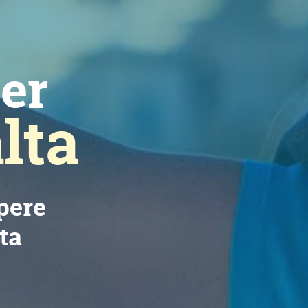
per
lta
apere
ta