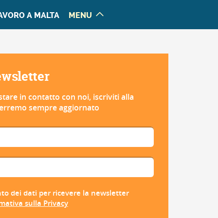
AVORO A MALTA
MENU
newsletter
tare in contatto con noi, iscriviti alla
 terremo sempre aggiornato
to dei dati per ricevere la newsletter
mativa sulla Privacy