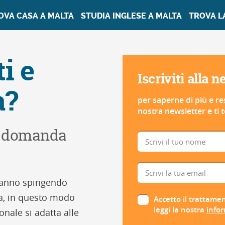
OVA CASA A MALTA
STUDIA INGLESE A MALTA
TROVA L
i e
Iscriviti alla 
a?
per saperne di più e res
nostra newsletter e ti
ta domanda
stanno spingendo
lta, in questo modo
Accetto il trattamen
leggi la nostra
infor
onale si adatta alle