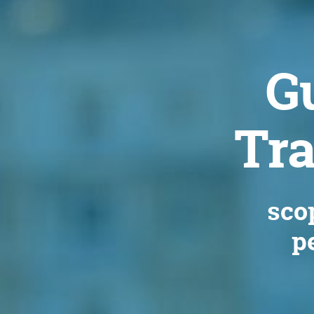
Gu
Tra
scop
pe