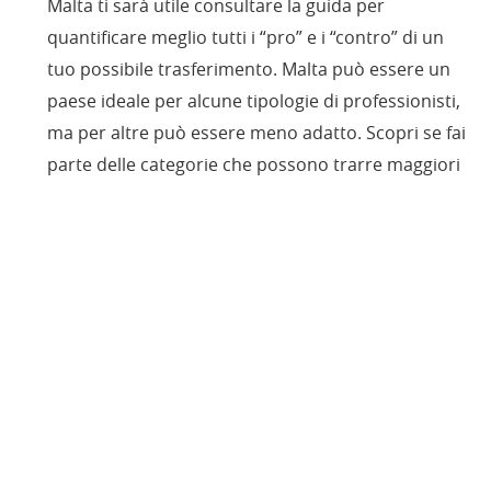
Malta ti sarà utile consultare la guida per
quantificare meglio tutti i “pro” e i “contro” di un
tuo possibile trasferimento. Malta può essere un
paese ideale per alcune tipologie di professionisti,
ma per altre può essere meno adatto. Scopri se fai
parte delle categorie che possono trarre maggiori
benefici da un trasferimento a Malta.
Lavorare a Malta :
se stai pensando di cercare
lavoro a Malta ti farà sicuramente comodo
ricevere alcuni consigli per trovare un lavoro
sull’isola nel tuo settore di specializzazione.
Trovare casa a Malta :
hai trascorso una
splendida vacanza a Malta e hai pensato di venirci
a vivere, ma quale è la zona più adatta alle tue
esigenze e al tuo budget? Conosci le varie zone di