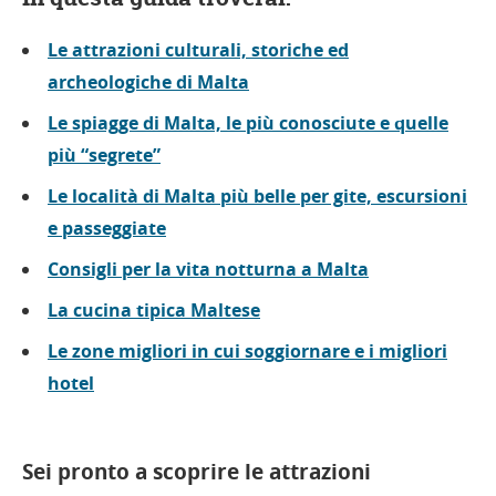
Le attrazioni culturali, storiche ed
archeologiche di Malta
Le spiagge di Malta, le più conosciute e quelle
più “segrete”
Le località di Malta più belle per gite, escursioni
e passeggiate
Consigli per la vita notturna a Malta
La cucina tipica Maltese
Le zone migliori in cui soggiornare e i migliori
hotel
Sei pronto a scoprire le attrazioni