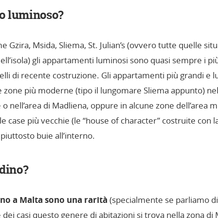
o luminoso?
 Gzira, Msida, Sliema, St. Julian’s (ovvero tutte quelle situ
ell’isola) gli appartamenti luminosi sono quasi sempre i più
lli di recente costruzione. Gli appartamenti più grandi e l
e zone più moderne (tipo il lungomare Sliema appunto) nel n
o nell’area di Madliena, oppure in alcune zone dell’area m
le case più vecchie (le “house of character” costruite con l
iuttosto buie all’interno.
rdino?
ino a Malta sono una rarità
(specialmente se parliamo di 
 dei casi questo genere di abitazioni si trova nella zona di