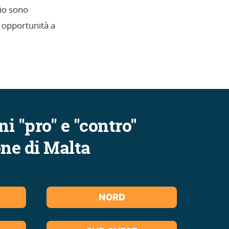
io sono
 opportunità a
i "pro" e "contro"
one di Malta
NORD