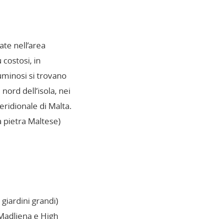
ate nell’area
 costosi, in
uminosi si trovano
ord dell’isola, nei
eridionale di Malta.
a pietra Maltese)
giardini grandi)
 Madliena e High