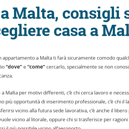
 a Malta, consigli
egliere casa a Ma
un appartamento a Malta ti farà sicuramente comodo qualch
lio
“dove”
e
“come”
cercarlo, specialmente se non conosci
acanza.
 Malta per motivi differenti, c’è chi cerca lavoro e necessi
o più opportunità di inserimento professionale, c’è chi il la
ferirsi vicino alla futura sede lavorativa, c’è anche il liber
vuole vicino al litorale, oppure chi si trasferisce per ragioni
si il più possibile vicino all’aeroporto.