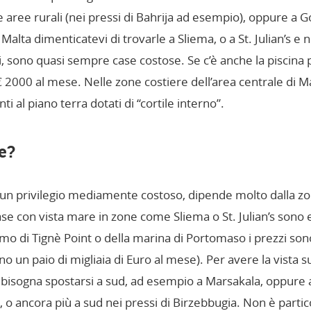
le aree rurali (nei pressi di Bahrija ad esempio), oppure a 
Malta dimenticatevi di trovarle a Sliema, o a St. Julian’s e n
i, sono quasi sempre case costose. Se c’è anche la piscina 
2000 al mese. Nelle zone costiere dell’area centrale di M
 al piano terra dotati di “cortile interno”.
e?
 un privilegio mediamente costoso, dipende molto dalla zone
case con vista mare in zone come Sliema o St. Julian’s so
amo di Tignè Point o della marina di Portomaso i prezzi son
eno un paio di migliaia di Euro al mese). Per avere la vista
, bisogna spostarsi a sud, ad esempio a Marsakala, oppure a
), o ancora più a sud nei pressi di Birzebbugia. Non è part