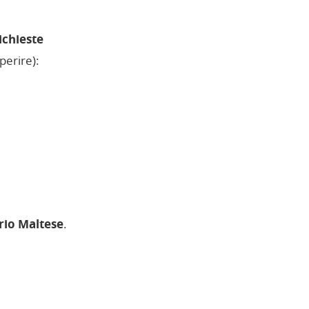
ichieste
perire):
rio Maltese
.