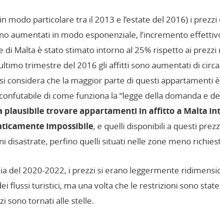
 in modo particolare tra il 2013 e l’estate del 2016) i prezz
sono aumentati in modo esponenziale, l’incremento effettivo
ne di Malta è stato stimato intorno al 25% rispetto ai prezzi
ultimo trimestre del 2016 gli affitti sono aumentati di circa 
i considera che la maggior parte di questi appartamenti è
confutabile di come funziona la “legge della domanda e del
 plausibile trovare appartamenti in affitto a Malta in
raticamente impossibile
, e quelli disponibili a questi prez
 disastrate, perfino quelli situati nelle zone meno richieste
 del 2020-2022, i prezzi si erano leggermente ridimension
ei flussi turistici, ma una volta che le restrizioni sono stat
i sono tornati alle stelle.