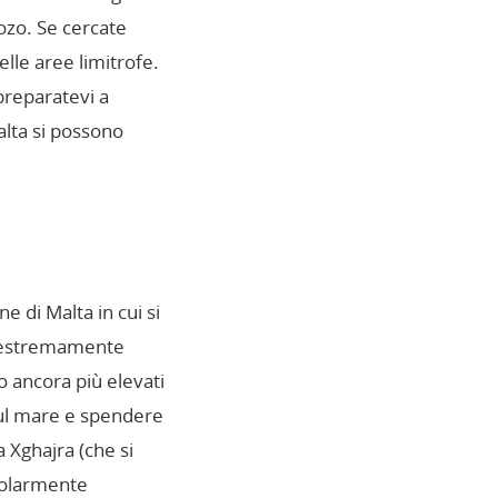
Gozo. Se cercate
elle aree limitrofe.
preparatevi a
alta si possono
 di Malta in cui si
no estremamente
o ancora più elevati
 sul mare e spendere
 Xghajra (che si
icolarmente