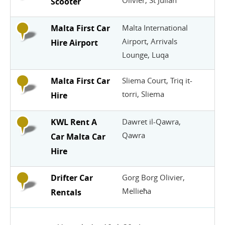
Olivier, St Julian
Scooter
Malta First Car
Malta International
Airport, Arrivals
Hire Airport
Lounge, Luqa
Malta First Car
Sliema Court, Triq it-
torri, Sliema
Hire
KWL Rent A
Dawret il-Qawra,
Qawra
Car Malta Car
Hire
Drifter Car
Gorg Borg Olivier,
Mellieħa
Rentals