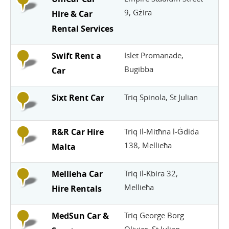
9, Gżira
Hire & Car
Rental Services
Swift Rent a
Islet Promanade,
Bugibba
Car
Sixt Rent Car
Triq Spinola, St Julian
R&R Car Hire
Triq Il-Mitħna l-Ġdida
138, Mellieħa
Malta
Mellieha Car
Triq il-Kbira 32,
Mellieħa
Hire Rentals
MedSun Car &
Triq George Borg