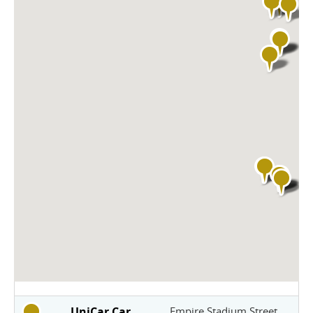
UniCar Car
Empire Stadium Street