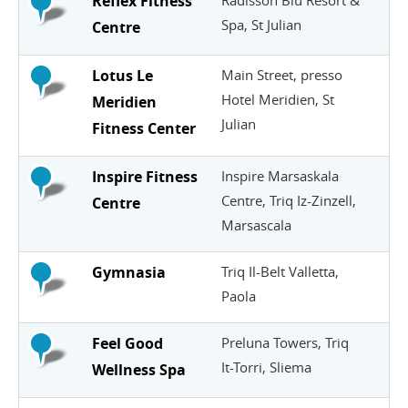
Reflex Fitness
Radisson Blu Resort &
Spa, St Julian
Centre
Lotus Le
Main Street, presso
Hotel Meridien, St
Meridien
Julian
Fitness Center
Inspire Fitness
Inspire Marsaskala
Centre, Triq Iz-Zinzell,
Centre
Marsascala
Gymnasia
Triq Il-Belt Valletta,
Paola
Feel Good
Preluna Towers, Triq
It-Torri, Sliema
Wellness Spa