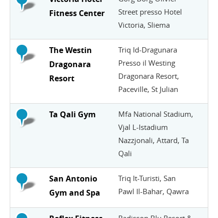
Street presso Hotel
Fitness Center
Victoria, Sliema
The Westin
Triq Id-Dragunara
Presso il Westing
Dragonara
Dragonara Resort,
Resort
Paceville, St Julian
Ta Qali Gym
Mfa National Stadium,
Vjal L-Istadium
Nazzjonali, Attard, Ta
Qali
San Antonio
Triq It-Turisti, San
Pawl Il-Bahar, Qawra
Gym and Spa